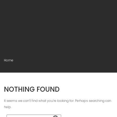
Home
NOTHING FOUND
It seems we can’t find what you’re looking for. Perhaps searching can
help.