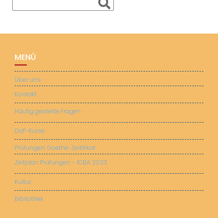
MENÚ
Über uns
Kontakt
Häufig gestellte Fragen
DaF-Kurse
Prüfungen: Goethe-Zertifikat
Zeitplan Prüfungen – ICBA 2023
Kultur
Bibliothek