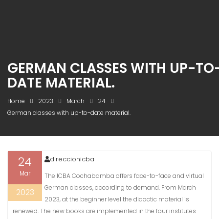
GERMAN CLASSES WITH UP-TO
DATE MATERIAL.
Home
2023
March
24
German classes with up-to-date material.
24
direccionicba
Mar
The ICBA Cochabamba offers face-to-face and virtual
German classes, according to demand. From March
2023
2023, at the beginner level the didactic material is
renewed. The new books are implemented in the four institutes